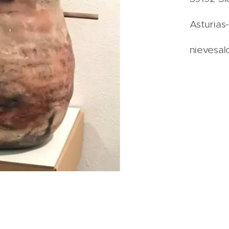
Asturias
nievesal