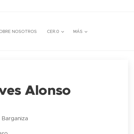
OBRE NOSOTROS
CER.0
MÁS
ves Alonso
 Barganiza
ero