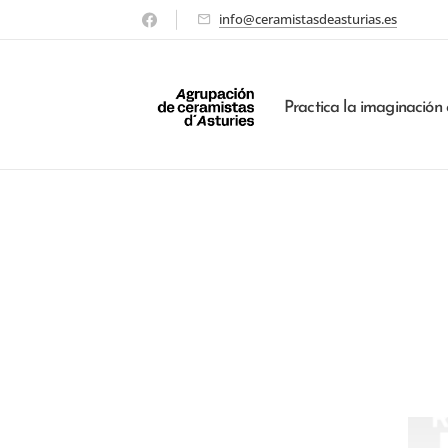
info@ceramistasdeasturias.es
Practica la imaginación 