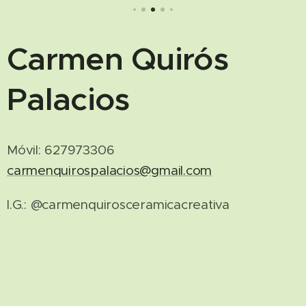
Carmen Quirós
Palacios
Móvil: 627973306
carmenquirospalacios@gmail.com
I.G.: @carmenquirosceramicacreativa