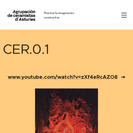
Practica la imaginación
constructiva
CER.0.1
www.youtube.com/watch?v=zXf4eRcAZO8