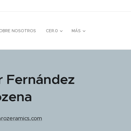
OBRE NOSOTROS
CER.0
MÁS
r Fernández
ozena
rozeramics,com