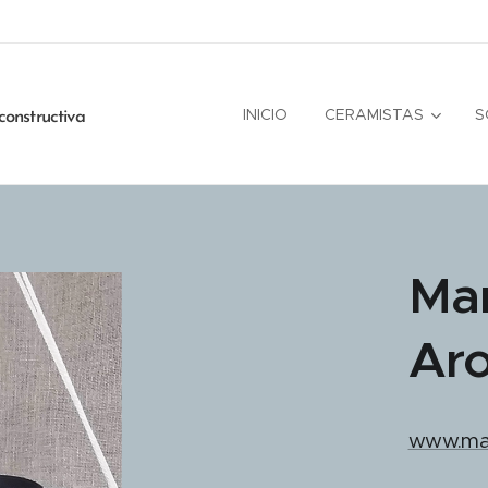
INICIO
CERAMISTAS
S
constructiva
Ma
Ar
www.ma