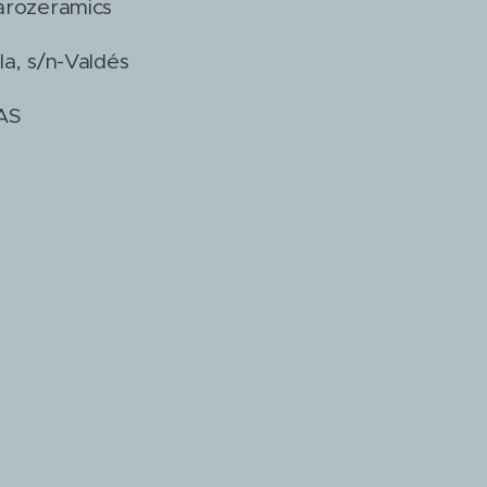
marozeramics
la, s/n-Valdés
AS