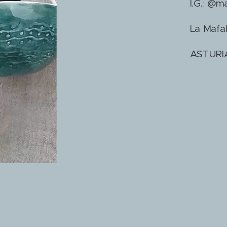
I.G.: @
La Mafal
ASTURI