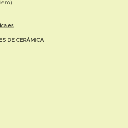
iero)
ca.es
ES DE CERÁMICA