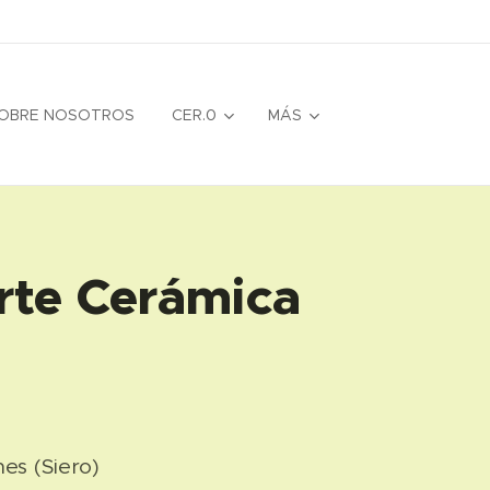
OBRE NOSOTROS
CER.0
MÁS
rte Cerámica
es (Siero)