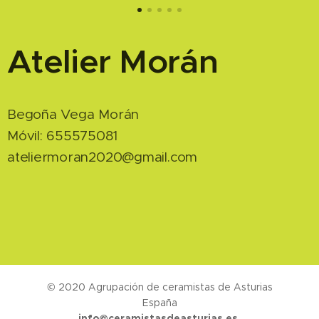
Atelier Morán
Begoña Vega Morán
Móvil: 655575081
ateliermoran2020@gmail.com
© 2020 Agrupación de ceramistas de Asturias
España
info@ceramistasdeasturias.es