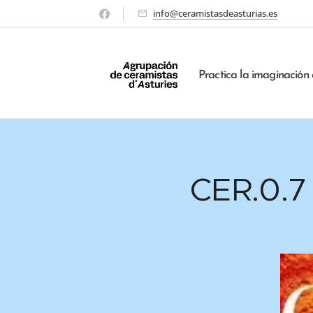
info@ceramistasdeasturias.es
Practica la imaginación 
CER.0.7