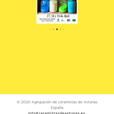
© 2020 Agrupación de ceramistas de Asturias
España
info@ceramistasdeasturias.es