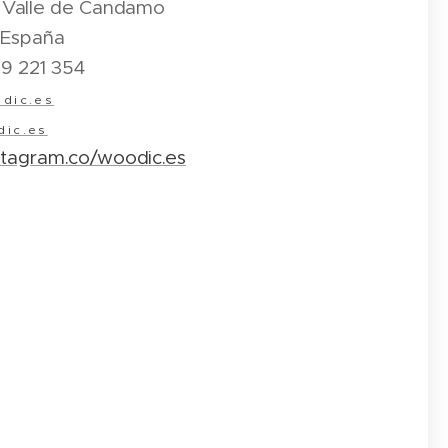
 Valle de Candamo
-España
69 221 354
dic.es
ic.es
stagram.co/woodic.es