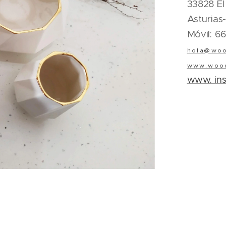
33828 El
Asturias
Móvil: 6
hola@woo
www.wood
www. in